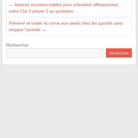
←
Astuces incontournables pour entretenir efficacement
votre Clio 3 phase 2 au quotidien
Prévenir et traiter la corne aux pieds chez les sportifs sans
stopper l’activité
→
Rechercher
Rechercher
Recent Posts
Les coulisses du métier de surveillant en collège et lycée :
atouts et défis
Boostez votre productivité grâce aux meilleures astuces pour
gagner du temps au quotidien
Comment trouver facilement un plan et carte du tout à l’égout
pour votre logement
Comment booster votre présence en ligne grâce aux solutions