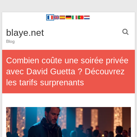
blaye.net
Blog
Combien coûte une soirée privée
avec David Guetta ? Découvrez
les tarifs surprenants