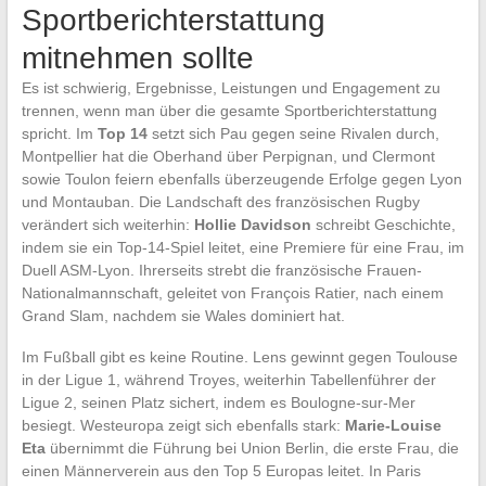
Sportberichterstattung
mitnehmen sollte
Es ist schwierig, Ergebnisse, Leistungen und Engagement zu
trennen, wenn man über die gesamte Sportberichterstattung
spricht. Im
Top 14
setzt sich Pau gegen seine Rivalen durch,
Montpellier hat die Oberhand über Perpignan, und Clermont
sowie Toulon feiern ebenfalls überzeugende Erfolge gegen Lyon
und Montauban. Die Landschaft des französischen Rugby
verändert sich weiterhin:
Hollie Davidson
schreibt Geschichte,
indem sie ein Top-14-Spiel leitet, eine Premiere für eine Frau, im
Duell ASM-Lyon. Ihrerseits strebt die französische Frauen-
Nationalmannschaft, geleitet von François Ratier, nach einem
Grand Slam, nachdem sie Wales dominiert hat.
Im Fußball gibt es keine Routine. Lens gewinnt gegen Toulouse
in der Ligue 1, während Troyes, weiterhin Tabellenführer der
Ligue 2, seinen Platz sichert, indem es Boulogne-sur-Mer
besiegt. Westeuropa zeigt sich ebenfalls stark:
Marie-Louise
Eta
übernimmt die Führung bei Union Berlin, die erste Frau, die
einen Männerverein aus den Top 5 Europas leitet. In Paris