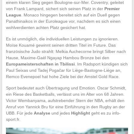
einem klaren Sieg gegen Boulogne-sur-Mer. Coventry, geleitet
von Frank Lampard, sichert sich seinen Platz in der
Premier
League
. Monaco hingegen bereitet sich auf ein Duell gegen
Panathinaikos in der Euroleague vor, nachdem es sich einen
wohlverdienten achten Platz gesichert hat.
Es ist unmöglich, die individuellen Leistungen zu ignorieren.
Moïse Kouamé gewinnt seinen dritten Titel im Future. Das
französische Judo strahlt: Melkia Auchecorne bringt Silber nach
Hause, Maxime-Gaël Ngayap Hambou Bronze bei den
Europameisterschaften in Tbilissi
. Im Radsport kündigen sich
Paul Seixas und Tadej Pogačar für Liège-Bastogne-Liège an,
Remco Evenepoel hat hohe Ziele bei der Amstel Gold Race.
Sport bedeutet auch Übertragung und Emotion. Oscar Schmidt,
ein Riese des Basketballs, verlässt uns im Alter von 68 Jahren.
Victor Wembanyama, aufstrebender Stern der NBA, erhält den
Anruf von Yannick Bru für eine Einführung in den Rugby an der
UBB. Für jede
Analyse
und jedes
Highlight
geht es zu info-
sport.fr.