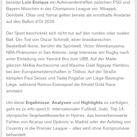
bereitet
Luis Enrique
ein Aufeinandertreffen zwischen PSG und
Bayern München in der Champions League vor. Mbappé,
Dembélé, Olise und Yamal gelten bereits als ernsthafte Anwärter
auf den Ballon d’Or 2026.
Der Sport beschränkt sich nicht nur auf den runden oder ovalen
Ball. Der Tod von Oscar Schmidt, einer brasilianischen
Basketball-Ikone, berührt die Sportwelt. Victor Wembanyama,
NBA-Phänomen in San Antonio, zeigt Interesse am Rugby nach
einer Einladung von Yannick Bru zum UBB. Auf der Matte
glänzen Melkia Auchecorne und Maxime-Gaël Ngayap Hambou
bei den Europameisterschaften in Tbilissi. Auf der Straße
kämpfen Paul Seixas und Tadej Pogačar um Liège-Bastogne-
Liège, während Remco Evenepoel die Amstel Gold Race
anvisiert.
Um diese
Ergebnisse
,
Analysen
und
Highlights
zu verfolgen,
geht es zu info-sport.fr: internationaler Fußball, Judo, Top 14,
olympische Segelwettbewerbe in Hyères, das bemerkenswerte
Fehlen von Alcaraz und Djokovic in Madrid oder der Aufstieg von
Coventry in die Premier League – alles wird ohne Kompromisse
behandelt.