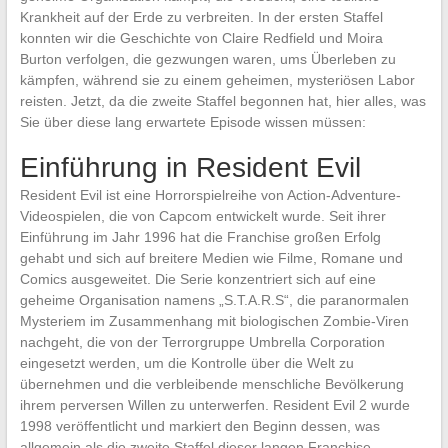
Krankheit auf der Erde zu verbreiten. In der ersten Staffel
konnten wir die Geschichte von Claire Redfield und Moira
Burton verfolgen, die gezwungen waren, ums Überleben zu
kämpfen, während sie zu einem geheimen, mysteriösen Labor
reisten. Jetzt, da die zweite Staffel begonnen hat, hier alles, was
Sie über diese lang erwartete Episode wissen müssen:
Einführung in Resident Evil
Resident Evil ist eine Horrorspielreihe von Action-Adventure-
Videospielen, die von Capcom entwickelt wurde. Seit ihrer
Einführung im Jahr 1996 hat die Franchise großen Erfolg
gehabt und sich auf breitere Medien wie Filme, Romane und
Comics ausgeweitet. Die Serie konzentriert sich auf eine
geheime Organisation namens „S.T.A.R.S“, die paranormalen
Mysteriem im Zusammenhang mit biologischen Zombie-Viren
nachgeht, die von der Terrorgruppe Umbrella Corporation
eingesetzt werden, um die Kontrolle über die Welt zu
übernehmen und die verbleibende menschliche Bevölkerung
ihrem perversen Willen zu unterwerfen. Resident Evil 2 wurde
1998 veröffentlicht und markiert den Beginn dessen, was
allgemein als die zweite Staffel dieser langen Franchise