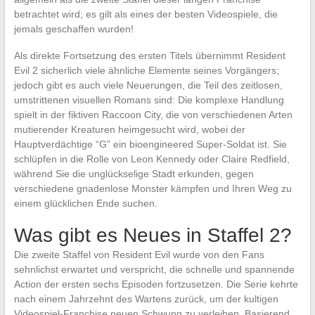
betrachtet wird; es gilt als eines der besten Videospiele, die
jemals geschaffen wurden!
Als direkte Fortsetzung des ersten Titels übernimmt Resident
Evil 2 sicherlich viele ähnliche Elemente seines Vorgängers;
jedoch gibt es auch viele Neuerungen, die Teil des zeitlosen,
umstrittenen visuellen Romans sind: Die komplexe Handlung
spielt in der fiktiven Raccoon City, die von verschiedenen Arten
mutierender Kreaturen heimgesucht wird, wobei der
Hauptverdächtige “G” ein bioengineered Super-Soldat ist. Sie
schlüpfen in die Rolle von Leon Kennedy oder Claire Redfield,
während Sie die unglückselige Stadt erkunden, gegen
verschiedene gnadenlose Monster kämpfen und Ihren Weg zu
einem glücklichen Ende suchen.
Was gibt es Neues in Staffel 2?
Die zweite Staffel von Resident Evil wurde von den Fans
sehnlichst erwartet und verspricht, die schnelle und spannende
Action der ersten sechs Episoden fortzusetzen. Die Serie kehrte
nach einem Jahrzehnt des Wartens zurück, um der kultigen
Videospiel-Franchise neuen Schwung zu verleihen. Basierend