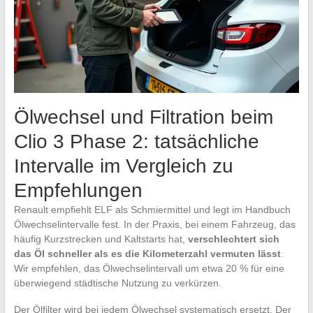
Ölwechsel und Filtration beim
Clio 3 Phase 2: tatsächliche
Intervalle im Vergleich zu
Empfehlungen
Renault empfiehlt ELF als Schmiermittel und legt im Handbuch
Ölwechselintervalle fest. In der Praxis, bei einem Fahrzeug, das
häufig Kurzstrecken und Kaltstarts hat,
verschlechtert sich
das Öl schneller als es die Kilometerzahl vermuten lässt
.
Wir empfehlen, das Ölwechselintervall um etwa 20 % für eine
überwiegend städtische Nutzung zu verkürzen.
Der Ölfilter wird bei jedem Ölwechsel systematisch ersetzt. Der