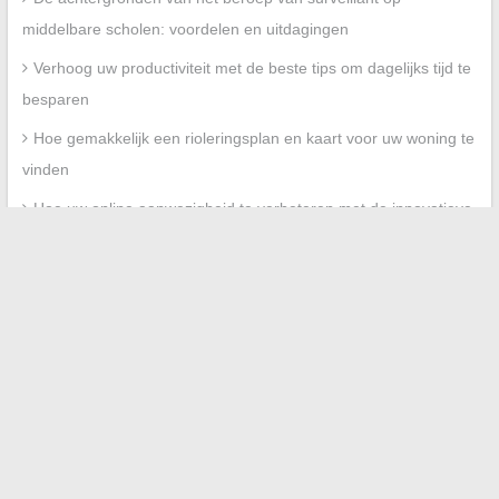
middelbare scholen: voordelen en uitdagingen
Verhoog uw productiviteit met de beste tips om dagelijks tijd te
besparen
Hoe gemakkelijk een rioleringsplan en kaart voor uw woning te
vinden
Hoe uw online aanwezigheid te verbeteren met de innovatieve
weboplossingen van Infiniti Geek
Praktische gids voor toegang tot het eigenaar kantoor Prop
Itea en het beveiligen van uw online ruimte
Recent Comments
No comments to show.