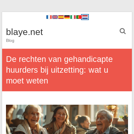
blaye.net
Blog
De rechten van gehandicapte
huurders bij uitzetting: wat u
moet weten