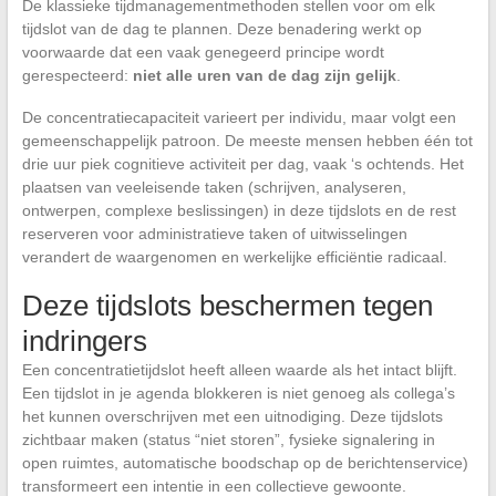
De klassieke tijdmanagementmethoden stellen voor om elk
tijdslot van de dag te plannen. Deze benadering werkt op
voorwaarde dat een vaak genegeerd principe wordt
gerespecteerd:
niet alle uren van de dag zijn gelijk
.
De concentratiecapaciteit varieert per individu, maar volgt een
gemeenschappelijk patroon. De meeste mensen hebben één tot
drie uur piek cognitieve activiteit per dag, vaak ‘s ochtends. Het
plaatsen van veeleisende taken (schrijven, analyseren,
ontwerpen, complexe beslissingen) in deze tijdslots en de rest
reserveren voor administratieve taken of uitwisselingen
verandert de waargenomen en werkelijke efficiëntie radicaal.
Deze tijdslots beschermen tegen
indringers
Een concentratietijdslot heeft alleen waarde als het intact blijft.
Een tijdslot in je agenda blokkeren is niet genoeg als collega’s
het kunnen overschrijven met een uitnodiging. Deze tijdslots
zichtbaar maken (status “niet storen”, fysieke signalering in
open ruimtes, automatische boodschap op de berichtenservice)
transformeert een intentie in een collectieve gewoonte.