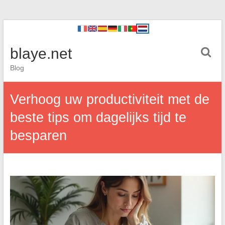
blaye.net
Blog
Verhoog uw productiviteit met de
beste tips om dagelijks tijd te
besparen