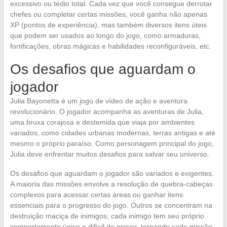
excessivo ou tédio total. Cada vez que você consegue derrotar
chefes ou completar certas missões, você ganha não apenas
XP (pontos de experiência), mas também diversos itens úteis
que podem ser usados ao longo do jogo, como armaduras,
fortificações, obras mágicas e habilidades reconfiguráveis, etc.
Os desafios que aguardam o
jogador
Julia Bayonetta é um jogo de vídeo de ação e aventura
revolucionário. O jogador acompanha as aventuras de Julia,
uma bruxa corajosa e destemida que viaja por ambientes
variados, como cidades urbanas modernas, terras antigas e até
mesmo o próprio paraíso. Como personagem principal do jogo,
Julia deve enfrentar muitos desafios para salvar seu universo.
Os desafios que aguardam o jogador são variados e exigentes.
A maioria das missões envolve a resolução de quebra-cabeças
complexos para acessar certas áreas ou ganhar itens
essenciais para o progresso do jogo. Outros se concentram na
destruição maciça de inimigos; cada inimigo tem seu próprio
comportamento único e difícil de prever, tornando cada missão