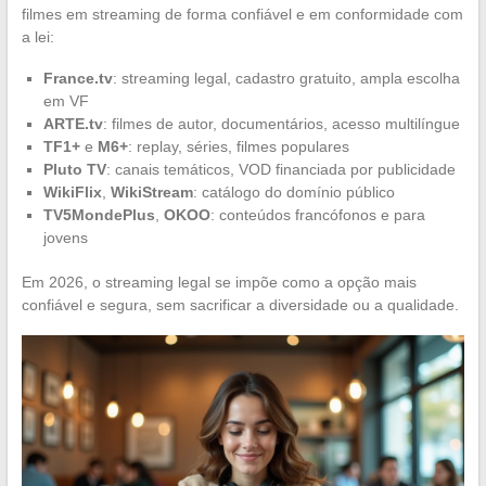
filmes em streaming de forma confiável e em conformidade com
a lei:
France.tv
: streaming legal, cadastro gratuito, ampla escolha
em VF
ARTE.tv
: filmes de autor, documentários, acesso multilíngue
TF1+
e
M6+
: replay, séries, filmes populares
Pluto TV
: canais temáticos, VOD financiada por publicidade
WikiFlix
,
WikiStream
: catálogo do domínio público
TV5MondePlus
,
OKOO
: conteúdos francófonos e para
jovens
Em 2026, o streaming legal se impõe como a opção mais
confiável e segura, sem sacrificar a diversidade ou a qualidade.