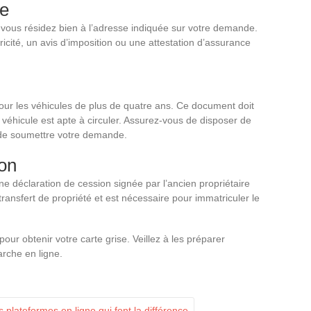
le
ue vous résidez bien à l’adresse indiquée sur votre demande.
icité, un avis d’imposition ou une attestation d’assurance
our les véhicules de plus de quatre ans. Ce document doit
e véhicule est apte à circuler. Assurez-vous de disposer de
de soumettre votre demande.
ion
ne déclaration de cession signée par l’ancien propriétaire
transfert de propriété et est nécessaire pour immatriculer le
ur obtenir votre carte grise. Veillez à les préparer
arche en ligne.
 plateformes en ligne qui font la différence