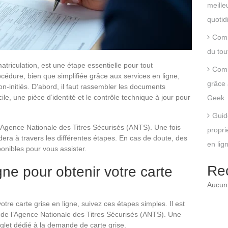
meille
quotid
Comm
du tou
matriculation, est une étape essentielle pour tout
Comm
cédure, bien que simplifiée grâce aux services en ligne,
grâce 
n-initiés. D’abord, il faut rassembler les documents
cile, une pièce d’identité et le contrôle technique à jour pour
Geek
Guid
de l’Agence Nationale des Titres Sécurisés (ANTS). Une fois
propri
dera à travers les différentes étapes. En cas de doute, des
en lig
onibles pour vous assister.
Re
ne pour obtenir votre carte
Aucun 
tre carte grise en ligne, suivez ces étapes simples. Il est
e de l’Agence Nationale des Titres Sécurisés (ANTS). Une
glet dédié à la demande de carte grise.