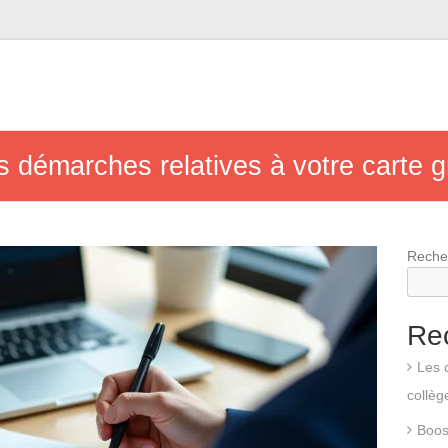
 démarches relatives à votre carte g
Reche
Re
Les 
collèg
Boos