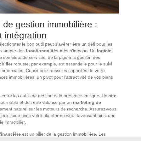
l de gestion immobilière :
t intégration
électionner le bon outil peut s’avérer être un défi pour les
en compte des
fonctionnalités clés
s’impose. Un
logiciel
 complète de services, de la pige à la gestion des
bilier
robuste, par exemple, est essentielle pour le suivi
commerciales. Considérez aussi les capacités de votre
nces immobilières, un pivot pour l’attractivité de vos biens
entre les outils de gestion et la présence en ligne. Un
site
tournable et doit être valorisé par un
marketing de
cement naturel sur les moteurs de recherche. Assurez-vous
nière fluide avec votre plateforme web, favorisant ainsi une
le immobilier.
financière
est un pilier de la gestion immobilière. Les
grés au sein de votre écosystème logiciel, constituent une