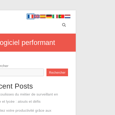
ogiciel performant
rcher
Rechercher
cent Posts
coulisses du métier de surveillant en
e et lycée : atouts et défis
tez votre productivité grâce aux