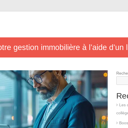
re gestion immobilière à l’aide d’un l
Reche
Re
Les 
collèg
Boos