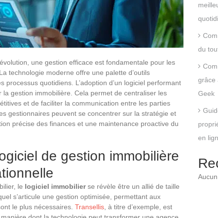
meille
quotid
Comm
du tou
volution, une gestion efficace est fondamentale pour les
Comm
. La technologie moderne offre une palette d’outils
grâce 
les processus quotidiens. L’adoption d’un logiciel performant
r la gestion immobilière. Cela permet de centraliser les
Geek
titives et de faciliter la communication entre les parties
Guid
es gestionnaires peuvent se concentrer sur la stratégie et
estion précise des finances et une maintenance proactive du
propri
en lig
ogiciel de gestion immobilière
Re
ationnelle
Aucun 
ilier, le
logiciel immobilier
se révèle être un allié de taille
uquel s’articule une gestion optimisée, permettant aux
sont le plus nécessaires.
Transellis
, à titre d’exemple, est
la manière dont la technologie peut transformer une agence