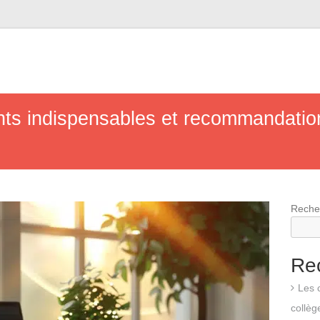
nts indispensables et recommandatio
Reche
Re
Les 
collèg