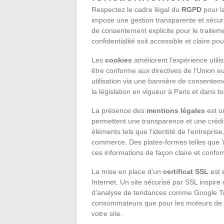
Respectez le cadre légal du
RGPD
pour la
impose une gestion transparente et sécur
de consentement explicite pour le traitem
confidentialité soit accessible et claire pou
Les
cookies
améliorent l’expérience utili
être conforme aux directives de l’Union eu
utilisation via une bannière de consenteme
la législation en vigueur à Paris et dans to
La présence des
mentions légales
est u
permettent une transparence et une crédibi
éléments tels que l’identité de l’entrepri
commerce. Des plates-formes telles que 
ces informations de façon claire et confo
La mise en place d’un
certificat SSL
est 
Internet. Un site sécurisé par SSL inspire c
d’analyse de tendances comme Google Trend
consommateurs que pour les moteurs de r
votre site.