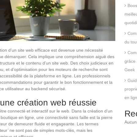
Boos
meille
quotid
Comm
du tou
ation d’un site web efficace est devenue une nécessité
Comm
t se démarquer. Cela implique une compréhension aiguë des
grâce 
ructure et le contenu d’un site web. Des choix judicieux en
u, et d’optimisation pour les moteurs de recherche sont
Geek
ccessibilité de la plateforme en ligne. Les professionnels
Guid
ecommandations pour garantir le bon fonctionnement et la
face utilisateur au backend sécurisé.
propri
en lig
une création web réussie
tre connecté et interactif sur le web. Dans la création d’un
Re
utique en ligne, une connectivité sans faille est la pierre
Aucun 
sateur de demeurer fluide et engageante. Les termes
sateur’ ne sont pas de simples mots-clés, mais les
mique et efficace.