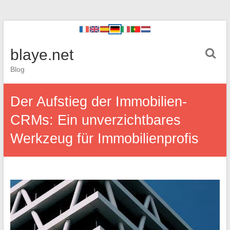
blaye.net
Blog
Der Aufstieg der Immobilien-
CRMs: Ein unverzichtbares
Werkzeug für Immobilienprofis