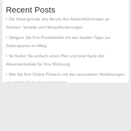
Recent Posts
Die Hintergründe des Berufs des Aufsichtführenden an
Schulen: Vorteile und Herausforderungen
Steigern Sie Ihre Produktivität mit den besten Tipps zur
Zeitersparnis im Alltag
So finden Sie einfach einen Plan und eine Karte der
Abwasserkanäle für Ihre Wohnung
Wie Sie Ihre Online-Präsenz mit den innovativen Weblösungen
von Infiniti Geek steigern können
Praktischer Leitfaden zum Zugriff auf das Eigentümerbüro
Prop Itea und zur Sicherung Ihres Online-Raums
Recent Comments
No comments to show.