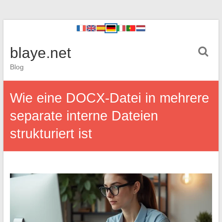
blaye.net
Blog
Wie eine DOCX-Datei in mehrere
separate interne Dateien
strukturiert ist