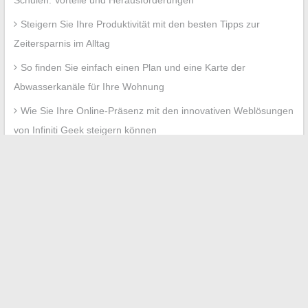
Schulen: Vorteile und Herausforderungen
Steigern Sie Ihre Produktivität mit den besten Tipps zur
Zeitersparnis im Alltag
So finden Sie einfach einen Plan und eine Karte der
Abwasserkanäle für Ihre Wohnung
Wie Sie Ihre Online-Präsenz mit den innovativen Weblösungen
von Infiniti Geek steigern können
Praktischer Leitfaden zum Zugriff auf das Eigentümerbüro
Prop Itea und zur Sicherung Ihres Online-Raums
Recent Comments
No comments to show.