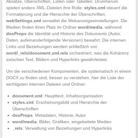
Absätze, Überschriften, Listen oder Tabellen. Drumherum
spielen andere XML-Dateien ihre Rolle:
styles.xml
steuert die
Formatierung und die Hierarchie der Überschriften,
webSettings.xml
verwaltet die Webanzeigeeinstellungen. Die
Medien finden ihren Platz im Ordner
word/media
, während
docProps
die Identität und Historie des Dokuments (Autor,
Daten, aufeinanderfolgende Versionen) bewahrt. Die internen
Links und Beziehungen werden schließlich von
word/_rels/document.xml.rels
orchestriert, was die Kohärenz
zwischen Text, Bildern und Hyperlinks gewährleistet.
Um die verschiedenen Komponenten, die systematisch in einem
DOCX zu finden sind, besser zu verstehen, hier die Liste der
wichtigsten internen Dateien und Ordner:
document.xml
: Haupttext, Inhaltsorganisation
styles.xml
: Erscheinungsbild und Hierarchie der
Überschriften
docProps
: Metadaten, Historie, Autor
word/media
: Bilder, Grafiken, eingebettete Medien
_rels
: Verwaltung von Beziehungen und Hyperlinks