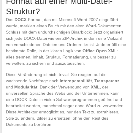
Format auf einer Multi-Datei-
Struktur?
Das
DOCX
-Format, das mit Microsoft Word 2007 eingeführt
wurde, markiert einen Bruch mit den alten Word-Dokumenten.
Schluss mit dem undurchsichtigen Binärblock: Jetzt organisiert
sich jede DOCX-Datei wie ein ZIP-Archiv, in dem eine Vielzahl
von verschiedenen Dateien und Ordnern kreist. Jede erfüllt eine
bestimmte Rolle, in der klaren Logik von
Office Open XML
:
alles trennen, Inhalt, Struktur, Formatierung, um besser zu
verwalten, zu sichern und auszutauschen.
Diese Veränderung ist nicht trivial. Sie reagiert auf die
wachsende Nachfrage nach
Interoperabilität
,
Transparenz
und
Modularität
. Dank der Verwendung von
XML
, der
universellen Sprache des Webs und der Unternehmen, kann
eine DOCX-Datei in vielen Softwareprogrammen geöffnet und
bearbeitet werden, manchmal sogar ohne Word zu verwenden.
Diese Architektur ermöglicht es, nur den Text zu extrahieren,
Stile zu ändern, Bilder zu ersetzen, ohne den Rest des
Dokuments zu berühren.