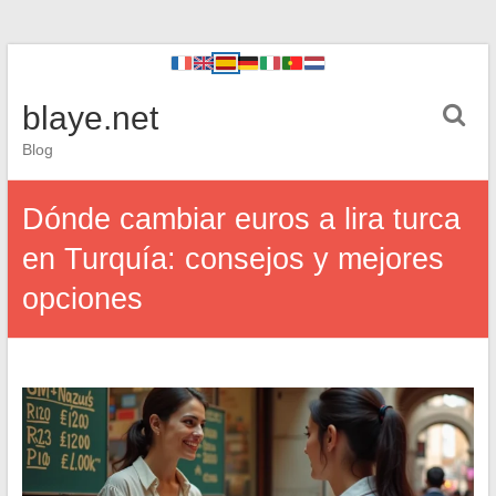
blaye.net
Blog
Dónde cambiar euros a lira turca
en Turquía: consejos y mejores
opciones