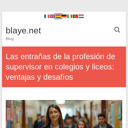
blaye.net
Blog
Las entrañas de la profesión de
supervisor en colegios y liceos:
ventajas y desafíos