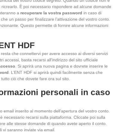
l’unicità del vostro codice segreto. Quando un codice non è
ndi ricrearlo. È poi necessario rispondere ad alcune domande
aiuteranno a
recuperare la vostra password
in caso di
he un passo per finalizzare l’attivazione del vostro conto.
unzionante. Questo permette di fornire alcune informazioni
 ENT HDF
i resta che connettervi per avere accesso ai diversi servizi
ri accessi, basta recarsi all’indirizzo del sito ufficiale
accesso
. Si aprirà una nuova pagina e dovrete inserire le
word
. L’ENT HDF si aprirà quindi facilmente senza che
tutto ciò che dovete fare ora sul sito.
formazioni personali in caso
zo email inserito al momento dell’apertura del vostro conto.
è necessario recarsi sulla piattaforma. Cliccate poi sulla
ere alle stesse domande di quando avete aperto il conto.
i vi saranno inviate via email.