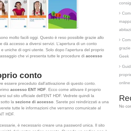
consig
Come
mappa 
abitaz
à sono molto facili oggi. Questo è reso possibile grazie allo
Come
e dà accesso a diversi servizi. L’apertura di un conto
grazie 
 e uniche di ogni utente. Solo dopo l’apertura del proprio
assaggio che vi presenta tutte le procedure di
accesso
Geek
Guida
oprio conto
propri
online
e essere preceduto dall’attivazione di questo conto.
 primo
accesso ENT HDF
. Ecco come attivare il proprio
rsi sul sito ufficiale dell’ENT HDF. Vedrete quindi la
Re
 sotto la
sezione di accesso
. Sarete poi reindirizzati a una
No co
verete tutte le informazioni che verranno comunicate al
ENT HDF.
ecessarie, è necessario creare una password unica. Il sito