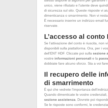
stesso dispone di algoritmi per garantire 
unico, viene rifiutato e l’utente deve qui
di sicurezza sul sito. Queste risposte vi 
dimenticanza o smarrimento. Non vi resta c
È necessario inserire un indirizzo email f
riservate.
L’accesso al conto
Se l’attivazione del conto è riuscita, non v
disponibili sulla piattaforma. Ora, per i vost
dell’ENT HDF. Cliccate poi sulla
sezione 
vostre
informazioni personali
e la
pass
dobbiate fare alcuno sforzo. Sta a voi fare 
Il recupero delle in
di smarrimento
È qui che vedrete l’importanza dell’indiriz
Quando dimenticate le vostre credenziali, 
sezione assistenza
. Dovrete poi rispond
Se le risposte sono conformi, le credenzial