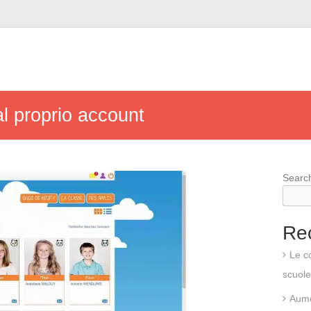
 proprio account
Searc
Re
Le co
scuole
Aumen