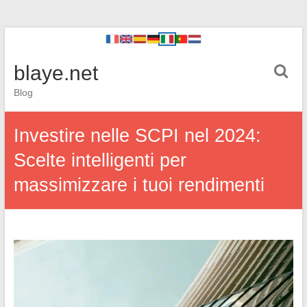
blaye.net
Blog
Investire nelle SCPI nel 2024:
Scelte intelligenti per
massimizzare i tuoi rendimenti