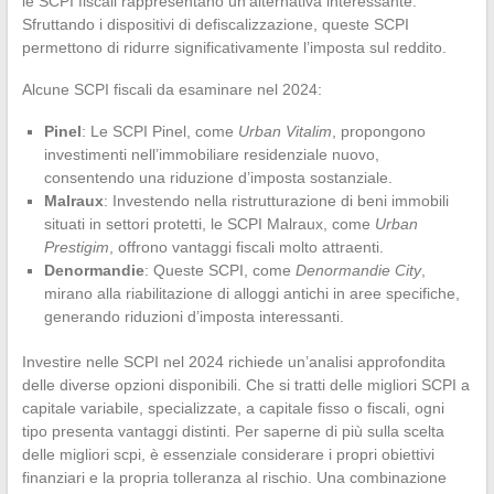
le SCPI fiscali rappresentano un’alternativa interessante.
Sfruttando i dispositivi di defiscalizzazione, queste SCPI
permettono di ridurre significativamente l’imposta sul reddito.
Alcune SCPI fiscali da esaminare nel 2024:
Pinel
: Le SCPI Pinel, come
Urban Vitalim
, propongono
investimenti nell’immobiliare residenziale nuovo,
consentendo una riduzione d’imposta sostanziale.
Malraux
: Investendo nella ristrutturazione di beni immobili
situati in settori protetti, le SCPI Malraux, come
Urban
Prestigim
, offrono vantaggi fiscali molto attraenti.
Denormandie
: Queste SCPI, come
Denormandie City
,
mirano alla riabilitazione di alloggi antichi in aree specifiche,
generando riduzioni d’imposta interessanti.
Investire nelle SCPI nel 2024 richiede un’analisi approfondita
delle diverse opzioni disponibili. Che si tratti delle migliori SCPI a
capitale variabile, specializzate, a capitale fisso o fiscali, ogni
tipo presenta vantaggi distinti. Per saperne di più sulla scelta
delle migliori scpi, è essenziale considerare i propri obiettivi
finanziari e la propria tolleranza al rischio. Una combinazione