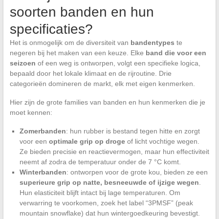
soorten banden en hun
specificaties?
Het is onmogelijk om de diversiteit van
bandentypes
te
negeren bij het maken van een keuze. Elke
band die voor een
seizoen
of een weg is ontworpen, volgt een specifieke logica,
bepaald door het lokale klimaat en de rijroutine. Drie
categorieën domineren de markt, elk met eigen kenmerken.
Hier zijn de grote families van banden en hun kenmerken die je
moet kennen:
Zomerbanden
: hun rubber is bestand tegen hitte en zorgt
voor een
optimale grip op droge
of licht vochtige wegen.
Ze bieden precisie en reactievermogen, maar hun effectiviteit
neemt af zodra de temperatuur onder de 7 °C komt.
Winterbanden
: ontworpen voor de grote kou, bieden ze een
superieure grip op natte, besneeuwde of ijzige wegen
.
Hun elasticiteit blijft intact bij lage temperaturen. Om
verwarring te voorkomen, zoek het label “3PMSF” (peak
mountain snowflake) dat hun wintergoedkeuring bevestigt.