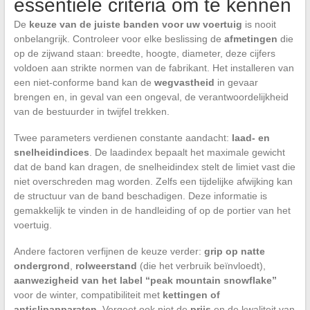
essentiële criteria om te kennen
De
keuze van de juiste banden voor uw voertuig
is nooit
onbelangrijk. Controleer voor elke beslissing de
afmetingen
die
op de zijwand staan: breedte, hoogte, diameter, deze cijfers
voldoen aan strikte normen van de fabrikant. Het installeren van
een niet-conforme band kan de
wegvastheid
in gevaar
brengen en, in geval van een ongeval, de verantwoordelijkheid
van de bestuurder in twijfel trekken.
Twee parameters verdienen constante aandacht:
laad- en
snelheidindices
. De laadindex bepaalt het maximale gewicht
dat de band kan dragen, de snelheidindex stelt de limiet vast die
niet overschreden mag worden. Zelfs een tijdelijke afwijking kan
de structuur van de band beschadigen. Deze informatie is
gemakkelijk te vinden in de handleiding of op de portier van het
voertuig.
Andere factoren verfijnen de keuze verder:
grip op natte
ondergrond
,
rolweerstand
(die het verbruik beïnvloedt),
aanwezigheid van het label “peak mountain snowflake”
voor de winter, compatibiliteit met
kettingen of
antislipapparaten
. Vergeet ook niet de
prijs
en de kwaliteit van