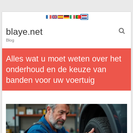
blaye.net
Blog
Alles wat u moet weten over het
onderhoud en de keuze van
banden voor uw voertuig