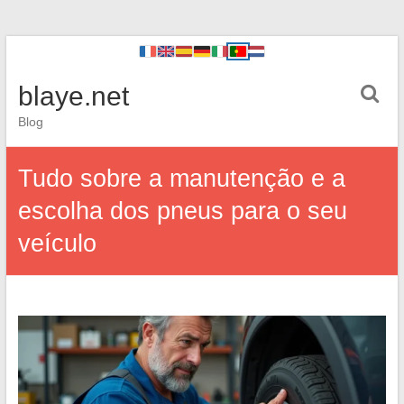
blaye.net
Blog
Tudo sobre a manutenção e a
escolha dos pneus para o seu
veículo