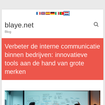
blaye.net
Blog
Verbeter de interne communicatie
binnen bedrijven: innovatieve
tools aan de hand van grote
merken