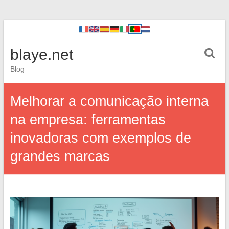
blaye.net
Blog
Melhorar a comunicação interna
na empresa: ferramentas
inovadoras com exemplos de
grandes marcas