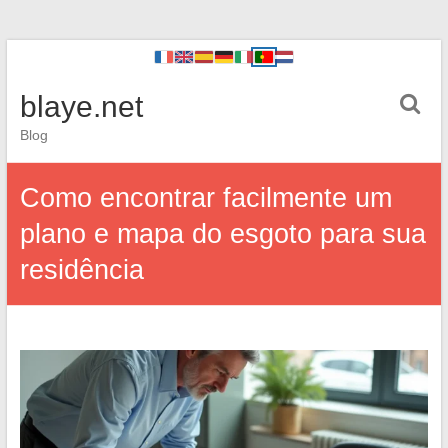
blaye.net
Blog
Como encontrar facilmente um
plano e mapa do esgoto para sua
residência