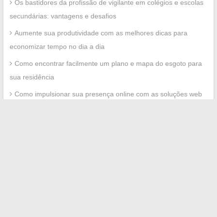
Os bastidores da profissão de vigilante em colégios e escolas
secundárias: vantagens e desafios
Aumente sua produtividade com as melhores dicas para
economizar tempo no dia a dia
Como encontrar facilmente um plano e mapa do esgoto para
sua residência
Como impulsionar sua presença online com as soluções web
inovadoras da Infiniti Geek
Guia prático para acessar o escritório proprietário Prop Itea e
garantir seu espaço online
Recent Comments
No comments to show.