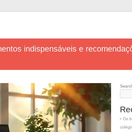
ementos indispensáveis e recomenda
Searc
Re
Os b
colégi