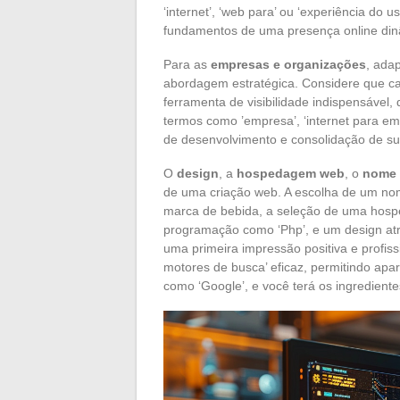
‘internet’, ‘web para’ ou ‘experiência do
fundamentos de uma presença online dinâ
Para as
empresas e organizações
, ada
abordagem estratégica. Considere que c
ferramenta de visibilidade indispensável,
termos como ’empresa’, ‘internet para emp
de desenvolvimento e consolidação de su
O
design
, a
hospedagem web
, o
nome 
de uma criação web. A escolha de um nom
marca de bebida, a seleção de uma hosp
programação como ‘Php’, e um design atra
uma primeira impressão positiva e profiss
motores de busca’ eficaz, permitindo ap
como ‘Google’, e você terá os ingredient