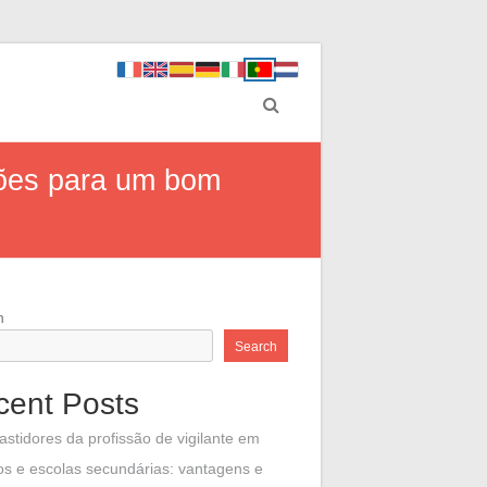
ções para um bom
h
Search
cent Posts
astidores da profissão de vigilante em
os e escolas secundárias: vantagens e