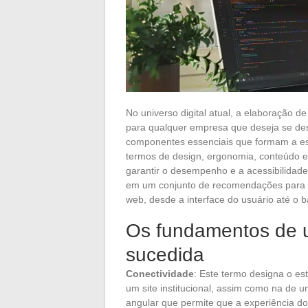
No universo digital atual, a elaboração 
para qualquer empresa que deseja se de
componentes essenciais que formam a est
termos de design, ergonomia, conteúdo e
garantir o desempenho e a acessibilidade
em um conjunto de recomendações para g
web, desde a interface do usuário até o 
Os fundamentos de 
sucedida
Conectividade
: Este termo designa o es
um site institucional, assim como na de 
angular que permite que a experiência do