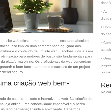
desafi
Aume
dicas 
Como
do esg
de um site web eficaz tornou-se uma necessidade absoluta
Como
stacar. Isso implica uma compreensão aguçada dos
as sol
rutura e o conteúdo de um site web. Escolhas judiciais em
 otimização para motores de busca são fundamentais para
Guia
 da plataforma online. Os profissionais da web concordam
propri
arantir o bom funcionamento e o sucesso de um projeto
backend seguro.
online
uma criação web bem-
Re
No co
tado de estar conectado e interativo na web. Na criação de
uma loja online, uma conectividade impecável é a pedra
 usuário permaneça fluida e envolvente. Os termos