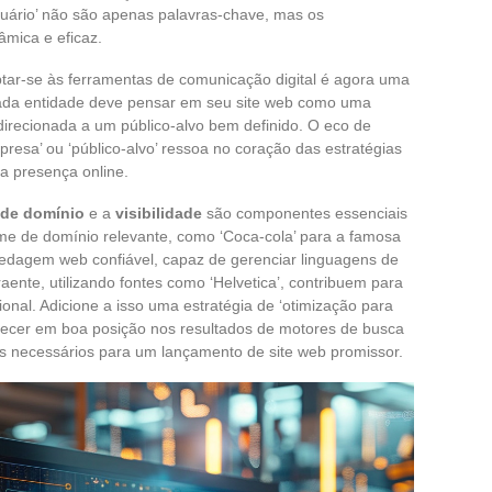
 usuário’ não são apenas palavras-chave, mas os
mica e eficaz.
ptar-se às ferramentas de comunicação digital é agora uma
ada entidade deve pensar em seu site web como uma
 direcionada a um público-alvo bem definido. O eco de
resa’ ou ‘público-alvo’ ressoa no coração das estratégias
a presença online.
de domínio
e a
visibilidade
são componentes essenciais
e de domínio relevante, como ‘Coca-cola’ para a famosa
edagem web confiável, capaz de gerenciar linguagens de
ente, utilizando fontes como ‘Helvetica’, contribuem para
ional. Adicione a isso uma estratégia de ‘otimização para
arecer em boa posição nos resultados de motores de busca
es necessários para um lançamento de site web promissor.