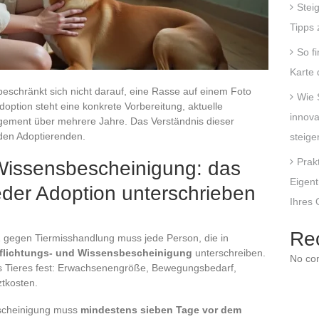
Stei
Tipps 
So f
Karte
beschränkt sich nicht darauf, eine Rasse auf einem Foto
Wie 
doption steht eine konkrete Vorbereitung, aktuelle
innova
agement über mehrere Jahre. Das Verständnis dieser
 den Adoptierenden.
steige
Prak
 Wissensbescheinigung: das
Eigent
eder Adoption unterschrieben
Ihres
Re
gegen Tiermisshandlung muss jede Person, die in
flichtungs- und Wissensbescheinigung
unterschreiben.
No co
s Tieres fest: Erwachsenengröße, Bewegungsbedarf,
ztkosten.
escheinigung muss
mindestens sieben Tage vor dem