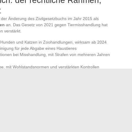
eich: der rechtliche Rahmen,
t
t der Änderung des Zivilgesetzbuchs im Jahr 2015 als
sen
an. Das Gesetz von 2021 gegen Tiermisshandlung hat
 verstärkt.
on Hunden und Katzen in Zoohandlungen, wirksam ab 2024
einigung für jede Abgabe eines Haustieres
ktionen bei Misshandlung, mit Strafen von mehreren Jahren
be, mit Wohlstandsnormen und verstärkten Kontrollen
n einen Wandel in der gesellschaftlichen Wahrnehmung der
n ist nicht mehr nur eine Frage individueller Sensibilität:
dheit und des Respekts vor dem Leben.
 physiologischen und verhaltensbezogenen Bedürfnisse zu
chtungen einzuhalten: Diese drei Säulen bilden die
eben. Die Anzahl der Abgaben wird nur unter dieser