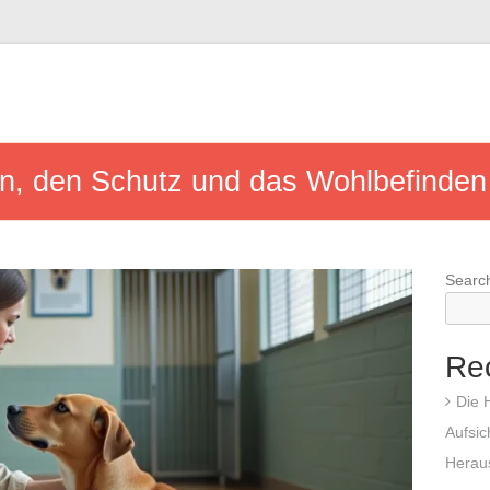
ion, den Schutz und das Wohlbefinden
Searc
Re
Die 
Aufsic
Herau