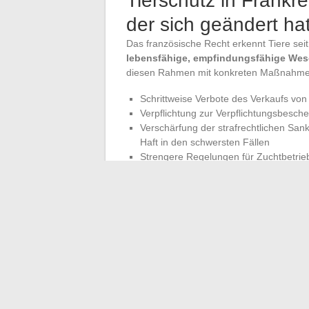
Tierschutz in Frankr
der sich geändert ha
Das französische Recht erkennt Tiere sei
lebensfähige, empfindungsfähige We
diesen Rahmen mit konkreten Maßnahmen
Schrittweise Verbote des Verkaufs v
Verpflichtung zur Verpflichtungsbesch
Verschärfung der strafrechtlichen San
Haft in den schwersten Fällen
Strengere Regelungen für Zuchtbetrie
Diese legislativen Entwicklungen spiegel
Tierhaltung wider. Der Schutz von Haustiere
Es ist ein Thema der öffentlichen Gesun
Ein Tier mit Wissen zu adoptieren, seine
respektieren und die gesetzlichen Verpfli
Grundlage für ein dauerhaftes Zusammenl
Bedingung sinken.