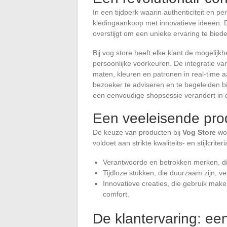
In een tijdperk waarin authenticiteit en pe
kledingaankoop met innovatieve ideeën. D
overstijgt om een unieke ervaring te bied
Bij vog store heeft elke klant de mogelijk
persoonlijke voorkeuren. De integratie 
maten, kleuren en patronen in real-time a
bezoeker te adviseren en te begeleiden bij
een eenvoudige shopsessie verandert in 
Een veeleisende prod
De keuze van producten bij
Vog Store
wor
voldoet aan strikte kwaliteits- en stijlcrit
Verantwoorde en betrokken merken, di
Tijdloze stukken, die duurzaam zijn, ve
Innovatieve creaties, die gebruik ma
comfort.
De klantervaring: een 