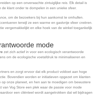
reiden op een onverwachte zintuiglijke reis. Elk detail is
 de klant onder te dompelen in een unieke sfeer.
nce, om de bezoekers bij hun aankomst te omhullen.
 accentueren terwijl ze een warme en gastvrije sfeer creëren.
atie vergemakkelijkt en elke hoek van de winkel toegankelijk
erantwoorde mode
re
zet zich actief in voor een ecologisch verantwoorde
wens om de ecologische voetafdruk te minimaliseren en
rtners en zorgt ervoor dat elk product voldoet aan hoge
tie. Bovendien worden er initiatieven opgezet om klanten
 op onze planeet, en hen aan te moedigen om bewustere
t van Vog Store een plek waar de passie voor mode
ardoor een cliënteel wordt aangetrokken dat wil bijdragen