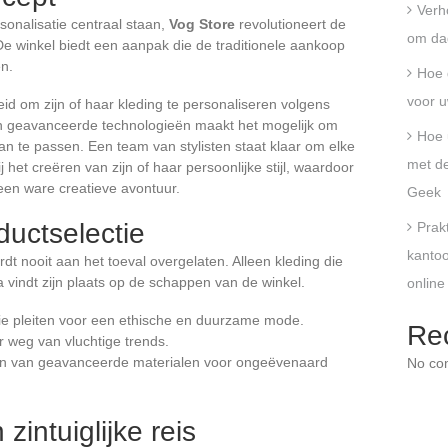
Verh
rsonalisatie centraal staan,
Vog Store
revolutioneert de
om dag
e winkel biedt een aanpak die de traditionele aankoop
en.
Hoe 
voor u
heid om zijn of haar kleding te personaliseren volgens
van geavanceerde technologieën maakt het mogelijk om
Hoe 
an te passen. Een team van stylisten staat klaar om elke
met de
 het creëren van zijn of haar persoonlijke stijl, waardoor
een ware creatieve avontuur.
Geek
uctselectie
Prak
kantoo
dt nooit aan het toeval overgelaten. Alleen kleding die
eria vindt zijn plaats op de schappen van de winkel.
online
e pleiten voor een ethische en duurzame mode.
Re
r weg van vluchtige trends.
ken van geavanceerde materialen voor ongeëvenaard
No co
zintuiglijke reis