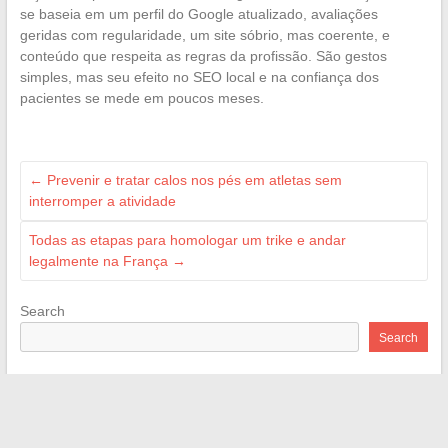
se baseia em um perfil do Google atualizado, avaliações
geridas com regularidade, um site sóbrio, mas coerente, e
conteúdo que respeita as regras da profissão. São gestos
simples, mas seu efeito no SEO local e na confiança dos
pacientes se mede em poucos meses.
←
Prevenir e tratar calos nos pés em atletas sem
interromper a atividade
Todas as etapas para homologar um trike e andar
legalmente na França
→
Search
Search
Recent Posts
Os bastidores da profissão de vigilante em colégios e escolas