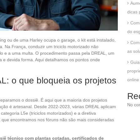
Aume
dicas 
Como
do esg
ng ou de uma Harley ocupa o garage, o kit está instalado,
Como
a. Na França, conduzir um triciclo motorizado não
as sol
lo e a uma multa. O procedimento passa pela DREAL, um
oa e devida forma. Aqui detalhamos os pontos onde
Guia
propri
L: o que bloqueia os projetos
online
Re
paramos o dossiê. É aqui que a maioria dos projetos
No co
ação é artesanal. Desde 2022-2023, várias DREAL aplicam
tegoria L5e (triciclos motorizados) e a diretiva
E que encontramos nos fóruns não são mais consideradas
siê técnico com plantas cotadas, certificados de