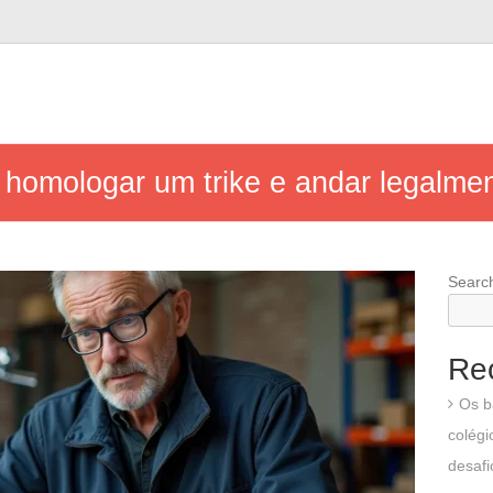
 homologar um trike e andar legalme
Searc
Re
Os b
colégi
desafi