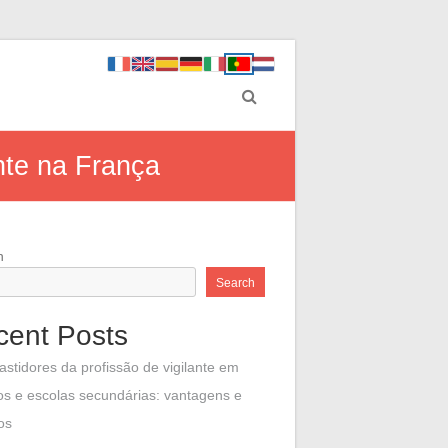
nte na França
h
Search
cent Posts
astidores da profissão de vigilante em
os e escolas secundárias: vantagens e
os