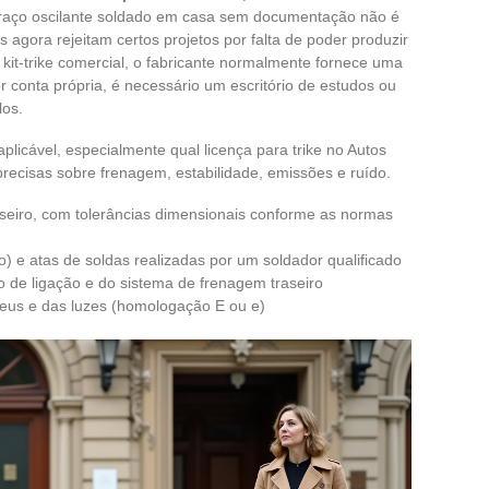
raço oscilante soldado em casa sem documentação não é
as agora rejeitam certos projetos por falta de poder produzir
it-trike comercial, o fabricante normalmente fornece uma
or conta própria, é necessário um escritório de estudos ou
los.
licável, especialmente qual licença para trike no Autos
precisas sobre frenagem, estabilidade, emissões e ruído.
aseiro, com tolerâncias dimensionais conforme as normas
io) e atas de soldas realizadas por um soldador qualificado
o de ligação e do sistema de frenagem traseiro
us e das luzes (homologação E ou e)