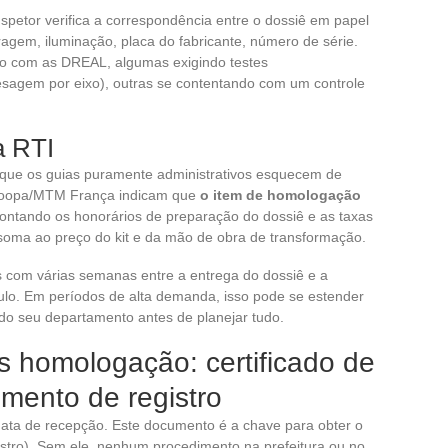
nspetor verifica a correspondência entre o dossiê em papel
ragem, iluminação, placa do fabricante, número de série.
do com as DREAL, algumas exigindo testes
agem por eixo), outras se contentando com um controle
a RTI
que os guias puramente administrativos esquecem de
o Soopa/MTM França indicam que
o item de homologação
contando os honorários de preparação do dossiê e as taxas
oma ao preço do kit e da mão de obra de transformação.
 com várias semanas entre a entrega do dossiê e a
lo. Em períodos de alta demanda, isso pode se estender
do seu departamento antes de planejar tudo.
ós homologação: certificado de
mento de registro
ata de recepção. Este documento é a chave para obter o
gistro). Sem ele, nenhum procedimento na prefeitura ou no