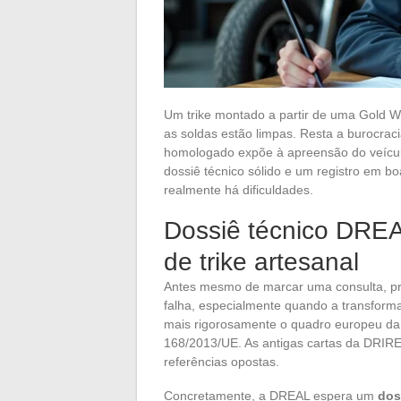
Um trike montado a partir de uma Gold Wi
as soldas estão limpas. Resta a burocraci
homologado expõe à apreensão do veícu
dossiê técnico sólido e um registro em b
realmente há dificuldades.
Dossiê técnico DREA
de trike artesanal
Antes mesmo de marcar uma consulta, pre
falha, especialmente quando a transform
mais rigorosamente o quadro europeu da ca
168/2013/UE. As antigas cartas da DRIR
referências opostas.
Concretamente, a DREAL espera um
dos