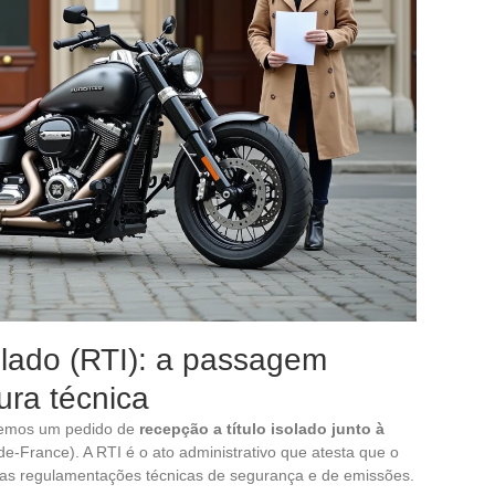
olado (RTI): a passagem
tura técnica
azemos um pedido de
recepção a título isolado junto à
e-France). A RTI é o ato administrativo que atesta que o
 as regulamentações técnicas de segurança e de emissões.