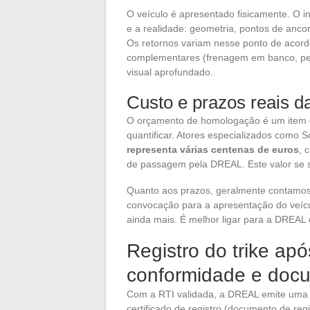
O veículo é apresentado fisicamente. O i
e a realidade: geometria, pontos de anco
Os retornos variam nesse ponto de acor
complementares (frenagem em banco, pes
visual aprofundado.
Custo e prazos reais d
O orçamento de homologação é um item 
quantificar. Atores especializados com
representa várias centenas de euros
, 
de passagem pela DREAL. Este valor se s
Quanto aos prazos, geralmente contamos
convocação para a apresentação do veícu
ainda mais. É melhor ligar para a DREAL 
Registro do trike ap
conformidade e docu
Com a RTI validada, a DREAL emite uma 
certificado de registro (documento de re