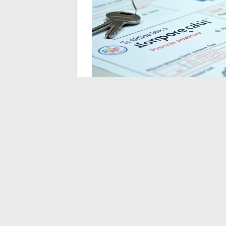
Inspeção técnica e 
frequentemente negl
Um trike homologado em L5e está sujeit
motorizado dessa categoria. A primeira 
primeira circulação. Passamos em um cent
Quanto ao seguro, um trike não é nem u