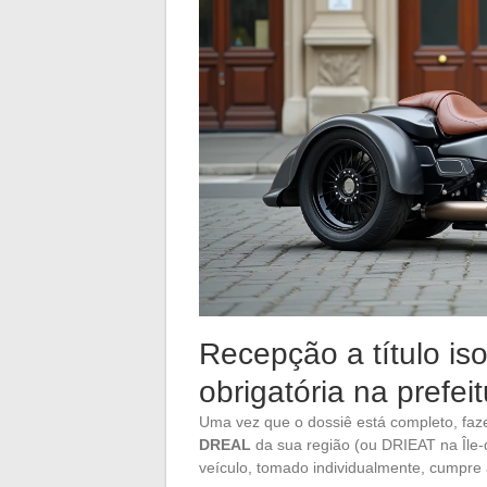
Recepção a título is
obrigatória na prefei
Uma vez que o dossiê está completo, f
DREAL
da sua região (ou DRIEAT na Île-d
veículo, tomado individualmente, cumpre