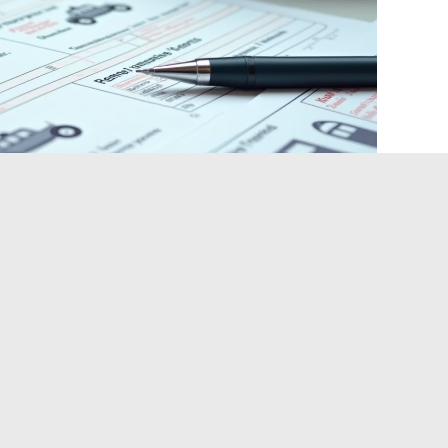
seguro: duas obrigações
igenciadas em um trike
o à
inspeção técnica periódica
, como qualquer veículo
inspeção ocorre dentro dos prazos regulamentares após a
ro credenciado para veículos da categoria L.
ma moto nem um carro aos olhos das seguradoras. Alguns