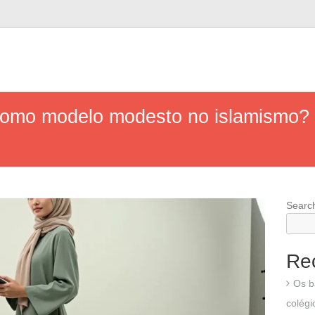
 como modelo modesto no islamismo? 
Searc
Re
Os b
colégi