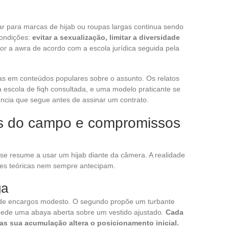
sar para marcas de hijab ou roupas largas continua sendo
condições:
evitar a sexualização, limitar a diversidade
por a awra de acordo com a escola jurídica seguida pela
as em conteúdos populares sobre o assunto. Os relatos
 escola de fiqh consultada, e uma modelo praticante se
erência que segue antes de assinar um contrato.
as do campo e compromissos
e resume a usar um hijab diante da câmera. A realidade
iões teóricas nem sempre antecipam.
ga
o de encargos modesto. O segundo propõe um turbante
 pede uma abaya aberta sobre um vestido ajustado.
Cada
s sua acumulação altera o posicionamento inicial.