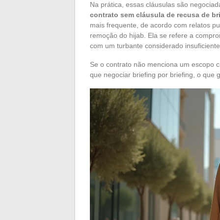
Na prática, essas cláusulas são negociad
contrato sem cláusula de recusa de b
mais frequente, de acordo com relatos pu
remoção do hijab. Ela se refere a compro
com um turbante considerado insuficiente
Se o contrato não menciona um escopo cl
que negociar briefing por briefing, o que