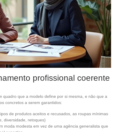
namento profissional coerente
 quadro que a modelo define por si mesma, e não que a
os concretos a serem garantidos:
 tipos de produtos aceitos e recusados, as roupas mínimas
e, diversidade, retoques)
em moda modesta em vez de uma agência generalista que