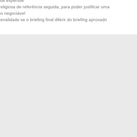
al expertise
eligiosa de referência seguida, para poder justificar uma
ão negociável
alidade se o briefing final diferir do briefing aprovado
o que uma discussão informal no dia da sessão.
As
s últimos anos oferecem modelos de contratos que
 a dinâmica em relação à modelagem clássica, onde a
zinha.
é automaticamente haram nem automaticamente halal. A
ovido, das condições concretas de trabalho e do respeito
o quadro operacional que determina a conformidade,