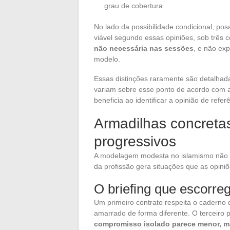
grau de cobertura
No lado da possibilidade condicional, po
viável segundo essas opiniões, sob três 
não necessária nas sessões
, e não ex
modelo.
Essas distinções raramente são detalhad
variam sobre esse ponto de acordo com a
beneficia ao identificar a opinião de ref
Armadilhas concret
progressivos
A modelagem modesta no islamismo não s
da profissão gera situações que as opin
O briefing que escorre
Um primeiro contrato respeita o cadern
amarrado de forma diferente. O terceiro
compromisso isolado parece menor, ma