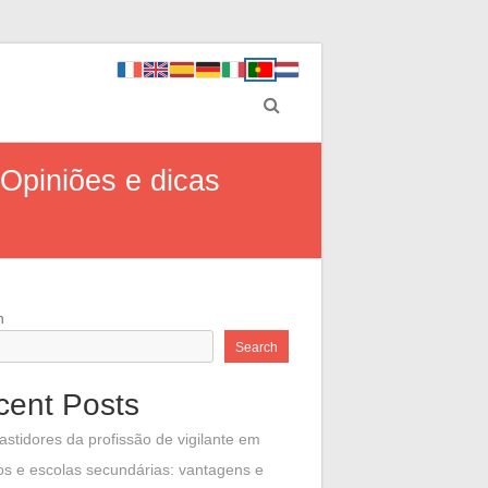
Opiniões e dicas
h
Search
cent Posts
astidores da profissão de vigilante em
os e escolas secundárias: vantagens e