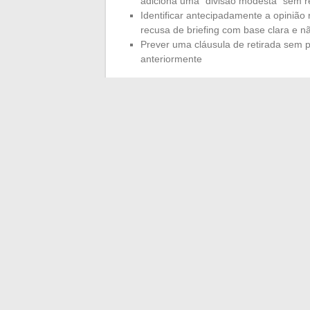
adiciona uma “divisão modesta” sem re
Identificar antecipadamente a opinião r
recusa de briefing com base clara e n
Prever uma cláusula de retirada sem pen
anteriormente
O quadro contratual protege melhor d
agências especializadas que surgiram no
incorporam essas garantias, o que muda
modelo tinha que negociar cada ponto so
A modelagem modesta no islamismo não 
resposta depende do tipo de produto prom
efetivo dos compromissos contratuais.
É 
não o título de modelo em si.