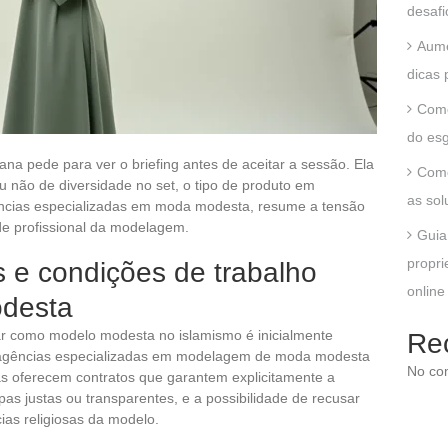
desafi
Aume
dicas 
Como
do esg
a pede para ver o briefing antes de aceitar a sessão. Ela
Como
ou não de diversidade no set, o tipo de produto em
as sol
ncias especializadas em moda modesta, resume a tensão
dade profissional da modelagem.
Guia
propri
s e condições de trabalho
online
desta
har como modelo modesta no islamismo é inicialmente
Re
, agências especializadas em modelagem de moda modesta
No co
as oferecem contratos que garantem explicitamente a
as justas ou transparentes, e a possibilidade de recusar
cias religiosas da modelo.